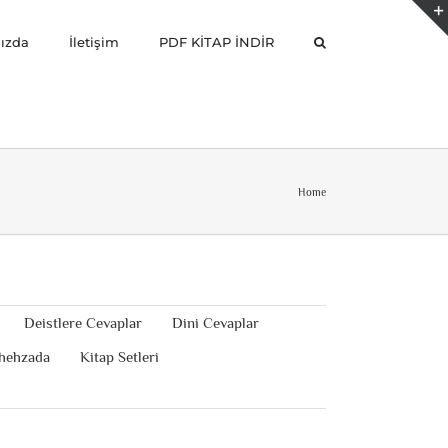
ızda
İletişim
PDF KİTAP İNDİR
Home
Deistlere Cevaplar
Dini Cevaplar
hehzada
Kitap Setleri