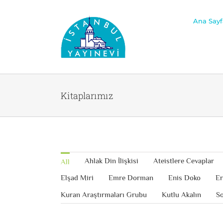
Skip
Ana Sayf
to
content
Kitaplarımız
Ahlak Din İlişkisi
Ateistlere Cevaplar
All
Elşad Miri
Emre Dorman
Enis Doko
Er
Kuran Araştırmaları Grubu
Kutlu Akalın
So