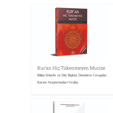
 Mucize
The Quran Unchallengeable Miracle
 Cevaplar
Kuran
Kuran Araştırmaları Grubu
Yabancı Dil
Kur’an Hiç Tükenmeyen Mucize
Bilim Felsefe ve Din İlişkisi
,
Deistlere Cevaplar
,
Kuran Araştırmaları Grubu