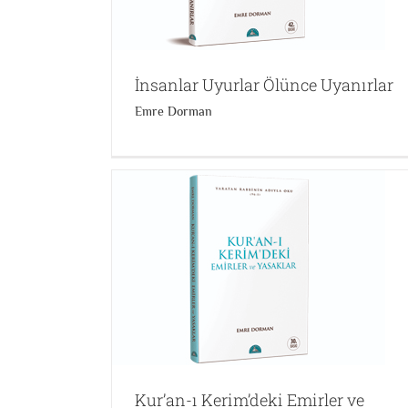
Ateistlere Cevaplar
Caner Taslaman
İnsanlar Uyurlar Ölünce Uyanırlar
Emre Dorman
 ve Yasaklar
Evrim Teorisi Felsefe ve Tanrı
Bilim Felsefe ve Din İlişkisi
Caner Taslaman
Kur’an-ı Kerim’deki Emirler ve