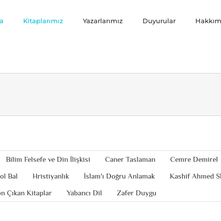
a
Kitaplarımız
Yazarlarımız
Duyurular
Hakkım
Bilim Felsefe ve Din İlişkisi
Caner Taslaman
Cemre Demirel
ol Bal
Hristiyanlık
İslam'ı Doğru Anlamak
Kashif Ahmed S
n Çıkan Kitaplar
Yabancı Dil
Zafer Duygu