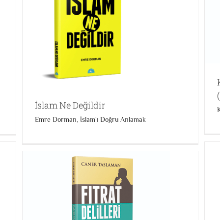
Kuran’daki Dualar ve Seçme Ayetler (Cep Boy)
Kuran Araştırmaları Grubu
İslam Ne Değildir
Emre Dorman
,
İslam'ı Doğru Anlamak
Big Bang ve Tanrı
Bilim Felsefe ve Din İlişkisi
Caner Taslaman