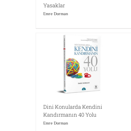
Yasaklar
Emre Dorman
Allah Felsefe ve Bilim
rmanın 40 Yolu
Ateistlere Cevaplar
Bilim Felsefe ve Din İlişkisi
Cane
Taslaman
Enis Doko
Dini Konularda Kendini
Kandırmanın 40 Yolu
Emre Dorman