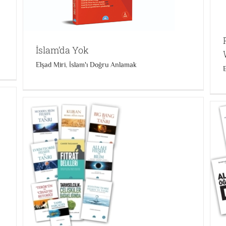
İslam’da Yok
Elşad Miri
,
İslam'ı Doğru Anlamak
Emre Dorman Kitap Seti
Emre Dorman
Kitap Setleri