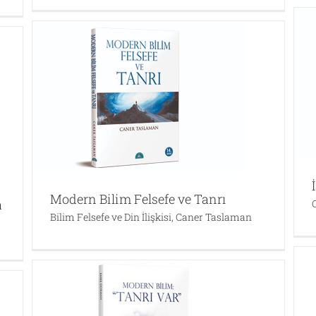
İslam ve Kadın
Caner Taslaman
İslam'ı Doğru Anlamak
,
Modern Bilim Felsefe ve Tanrı
a
Bilim Felsefe ve Din İlişkisi
,
Caner Taslaman