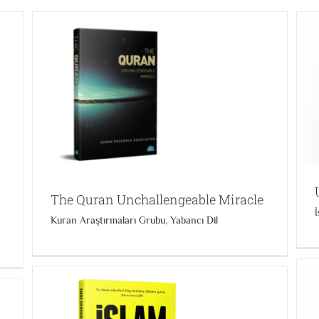
Uydurulan Din ve Kuran’daki Din
İslam'ı Doğru Anlamak
Kuran Araştırmaları Grubu
The Quran Unchallengeable Miracle
Kuran Araştırmaları Grubu
,
Yabancı Dil