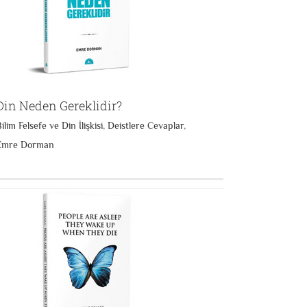
Din Neden Gereklidir?
ilim Felsefe ve Din İlişkisi
,
Deistlere Cevaplar
,
Emre Dorman