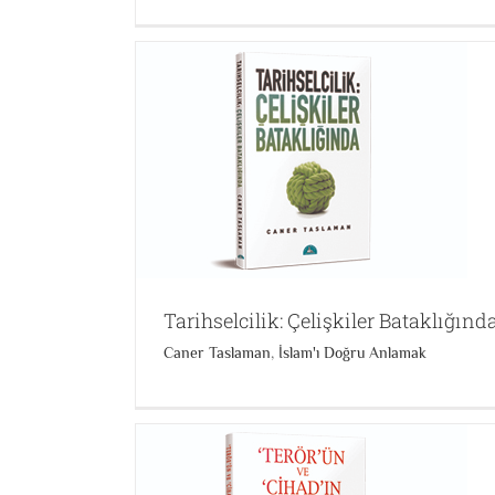
Modern Bilim Felsefe ve Tanrı
taklığında
Bilim Felsefe ve Din İlişkisi
Caner Taslaman
,
u Anlamak
Tarihselcilik: Çelişkiler Bataklığınd
Caner Taslaman
,
İslam'ı Doğru Anlamak