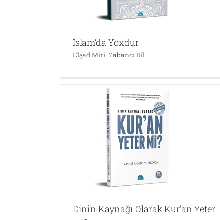
İslam’da Yoxdur
Elşad Miri
,
Yabancı Dil
n Yeter mi?
med Shehzada
Caner Taslaman Kitap Seti
Caner Taslaman
Kitap Setleri
Dinin Kaynağı Olarak Kur’an Yeter