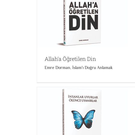
in
İslam Ne Değildir
 Anlamak
Emre Dorman
İslam'ı Doğru Anlamak
Allah’a Öğretilen Din
Emre Dorman
,
İslam'ı Doğru Anlamak
Uyanırlar
Fıtrat Delilleri