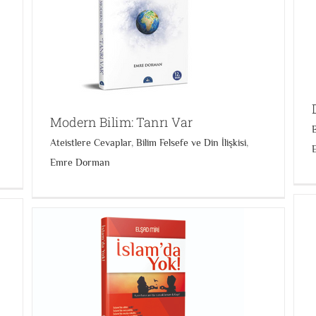
Din Neden Gereklidir?
Bilim Felsefe ve Din İlişkisi
Deistlere Cevaplar
Emre
e
Dorman
Modern Bilim: Tanrı Var
B
Ateistlere Cevaplar
,
Bilim Felsefe ve Din İlişkisi
,
Emre Dorman
People Are Asleep They Wake Up When They
Die
Emre Dorman
Yabancı Dil