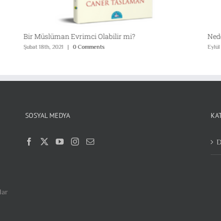
Bir Müslüman Evrimci Olabilir mi?
Ned
Şubat 18th, 2021
|
0 Comments
Eylül
SOSYAL MEDYA
KA
D
lar