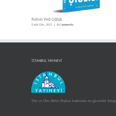
Ruhun Yedi Çığlığı
Eylül 12th, 2023
|
0 Comments
İSTANBUL YAYINEVI
Din ve Din-Bilim İlişkisi hakkında en güvenilir kitap