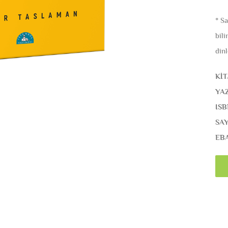
* S
bili
dinl
KİT
YA
ISB
SAY
EB