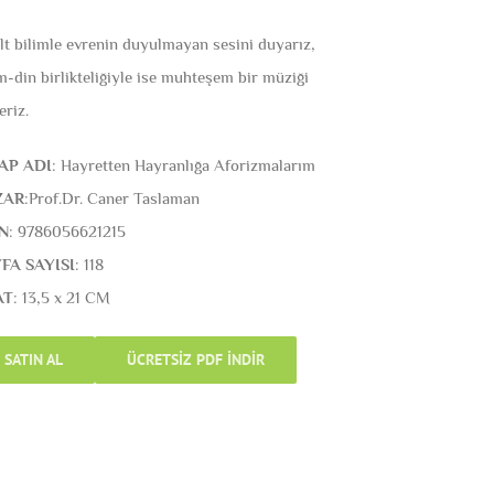
alt bilimle evrenin duyulmayan sesini duyarız,
m-din birlikteliğiyle ise muhteşem bir müziği
eriz.
AP ADI
: Hayretten Hayranlığa Aforizmalarım
ZAR
:Prof.Dr. Caner Taslaman
N
: 9786056621215
FA SAYISI
: 118
AT
: 13,5 x 21 CM
SATIN AL
ÜCRETSİZ PDF İNDİR