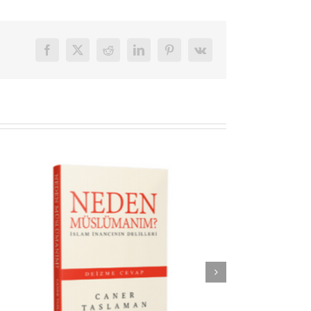
Facebook
X
Reddit
LinkedIn
Pinterest
Vk