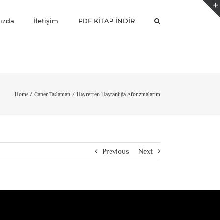
ızda
İletişim
PDF KİTAP İNDİR
Home
Caner Taslaman
Hayretten Hayranlığa Aforizmalarım
Previous
Next