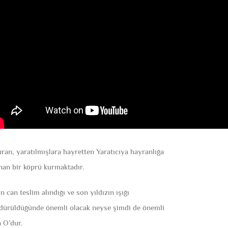
uran, yaratılmışlara hayretten Yaratıcıya hayranlığa
nan bir köprü kurmaktadır.
n can teslim alındığı ve son yıldızın ışığı
dürüldüğünde önemli olacak neyse şimdi de önemli
n O’dur.