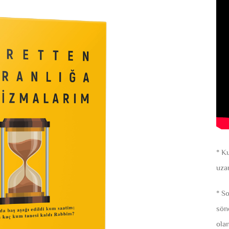
* K
uza
* So
sön
ola