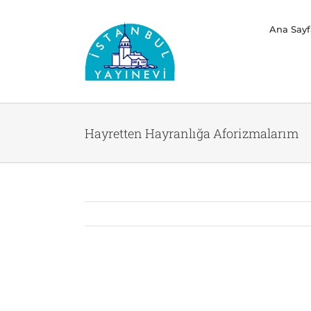
Skip
Ana Sayf
to
content
Hayretten Hayranlığa Aforizmalarım
View
Larger