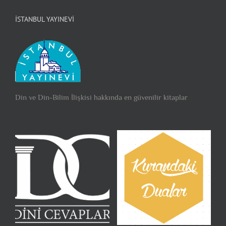
İSTANBUL YAYINEVI
Din ve Din-Bilim İlişkisi hakkında en güvenilir kitaplar