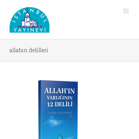
Skip
to
content
allahın delilleri