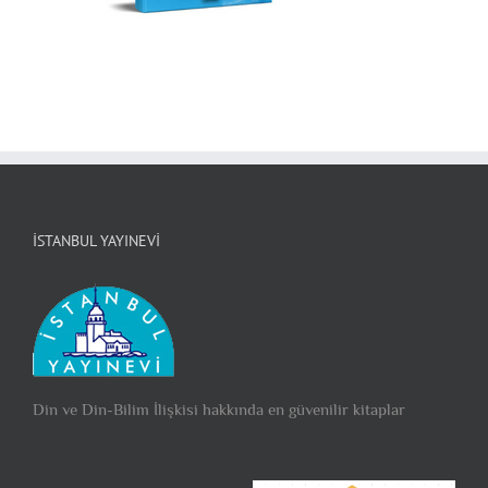
İSTANBUL YAYINEVI
Din ve Din-Bilim İlişkisi hakkında en güvenilir kitaplar