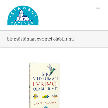
Skip
to
content
bir müslüman evrimci olabilir mi