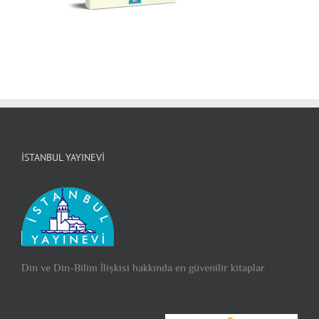
İSTANBUL YAYINEVI
Din ve Din-Bilim İlişkisi hakkında en güvenilir kitaplar