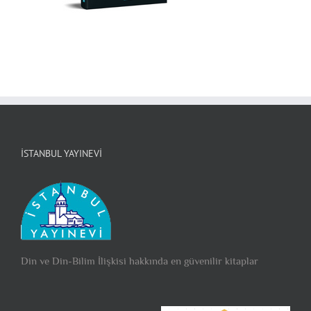
İSTANBUL YAYINEVI
Din ve Din-Bilim İlişkisi hakkında en güvenilir kitaplar