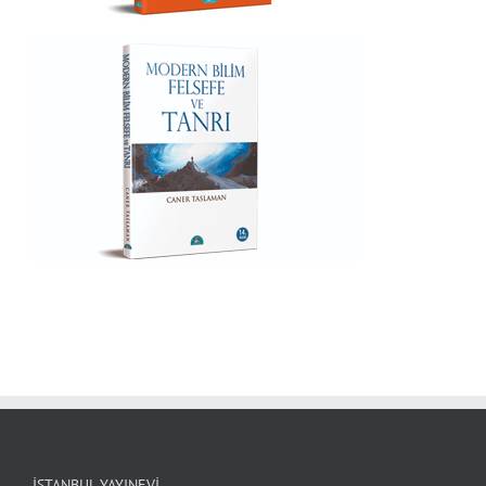
ı
İSTANBUL YAYINEVI