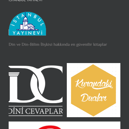
Din ve Din-Bilim İlişkisi hakkında en güvenilir kitaplar