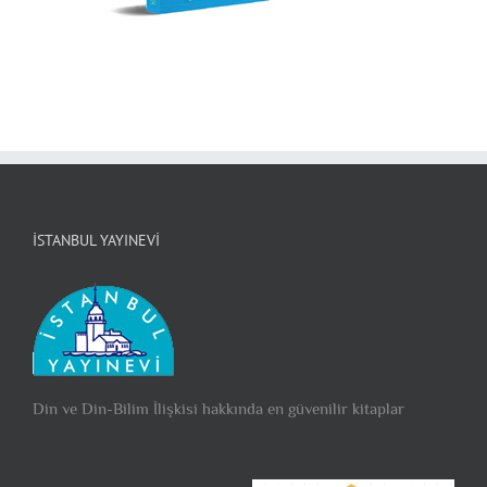
İSTANBUL YAYINEVI
Din ve Din-Bilim İlişkisi hakkında en güvenilir kitaplar