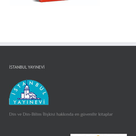
İSTANBUL YAYINEVI
Din ve Din-Bilim İlişkisi hakkında en güvenilir kitaplar