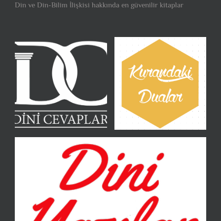
Din ve Din-Bilim İlişkisi hakkında en güvenilir kitaplar