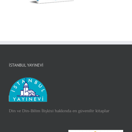
İSTANBUL YAYINEVI
Din ve Din-Bilim İlişkisi hakkında en güvenilir kitaplar