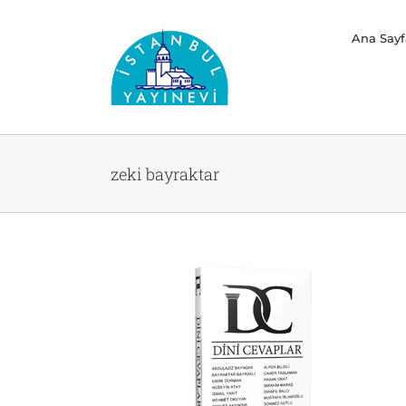
Skip
Ana Sayf
to
content
zeki bayraktar
lar
Doğru Anlamak