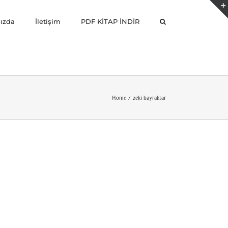
ızda
İletişim
PDF KİTAP İNDİR
Home
zeki bayraktar