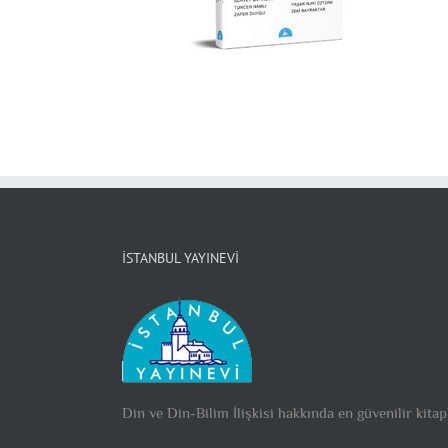
İSTANBUL YAYINEVI
Din ve Din-Bilim İlişkisi hakkında en güvenilir kitap