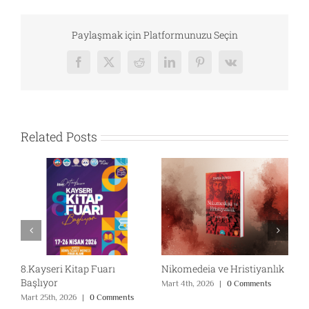
Paylaşmak için Platformunuzu Seçin
Facebook
X
Reddit
LinkedIn
Pinterest
Vk
Related Posts
8.Kayseri Kitap Fuarı
Nikomedeia ve Hristiyanlık
Z
Başlıyor
A
Mart 4th, 2026
|
0 Comments
Y
Mart 25th, 2026
|
0 Comments