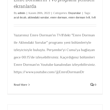
ekranlarda
By
admin
|
Kasım 28th, 2022
|
Categories:
Duyurular
|
Tags:
acul ılıcalı
,
aklımdaki sorular
,
emre dorman
,
emre dorman tv8
,
tv8
Yazarımız Emre Dorman'ın TV8'deki "Emre Dorman
ile Aklımdaki Sorular" programı yeni bölümleriyle
izleyicisiyle buluştu. Perşembe'yi Cuma'ya bağlayan
gece 00:15'de izleyebilirsiniz. Kaçırdığınız bölümleri
Emre Dorman'ın Youtube kanalından izleyebilirsiniz.
https://www.youtube.com/@EmreDormanDr
Read More
0