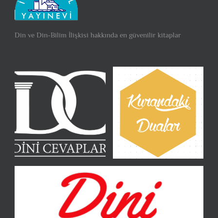
Din ve Din-Bilim İlişkisi hakkında en güvenilir kitaplar