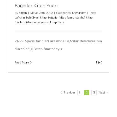
Bağcılar Kitap Fuarı
By
admin
|
Mayıs 26th, 2022
|
Categories:
Duyurular
|
Tags:
bağcılar belediyesi kitap
,
bağcılar kitap fuarı
,
istanbul kitap
fuarları
,
istanbul yayınevi
,
kitap fuarı
21-29 Mayıs tarihleri arasında Bağcılar Belediyesinin
düzenlediği kitap fuarındayız.
Read More
0
Previous
1
2
3
Next