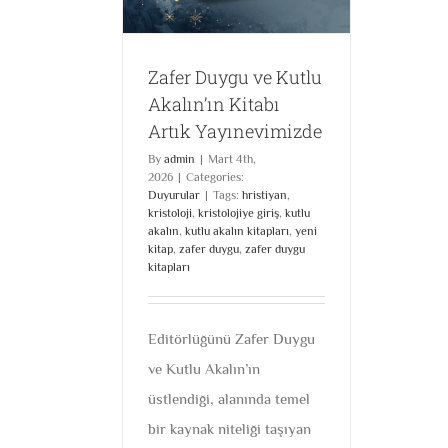
Zafer Duygu ve Kutlu
Akalın’ın Kitabı
Artık Yayınevimizde
By
admin
|
Mart 4th,
2026
|
Categories:
Duyurular
|
Tags:
hristiyan
,
kristoloji
,
kristolojiye giriş
,
kutlu
akalın
,
kutlu akalın kitapları
,
yeni
kitap
,
zafer duygu
,
zafer duygu
kitapları
Editörlüğünü Zafer Duygu
ve Kutlu Akalın’ın
üstlendiği, alanında temel
bir kaynak niteliği taşıyan