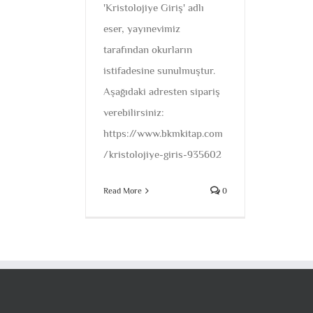
'Kristolojiye Giriş' adlı
eser, yayınevimiz
tarafından okurların
istifadesine sunulmuştur.
Aşağıdaki adresten sipariş
verebilirsiniz:
https://www.bkmkitap.com
/kristolojiye-giris-935602
Read More
0