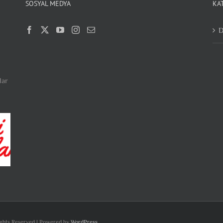
SOSYAL MEDYA
KA
D
lar
ights Reserved | Powered by
WordPress