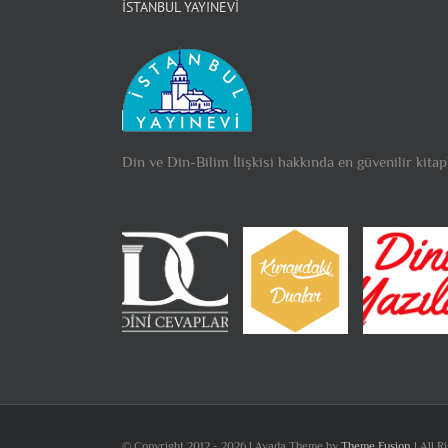
İSTANBUL YAYINEVI
Din ve Din-Bilim İlişkisi hakkında en güvenilir kitap
© Copyright 2012 -
2026 | Avada Theme by
Theme Fusion
| All R