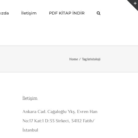
ızda
İletişim
PDF KİTAP İNDİR
Home
Tag:
kristoloji
İletişim
Ankara Cad. Cağaloğlu Ykş. Evren Han
No:17 Kat:1 D:33 Sirkeci, 34112 Fatih/
İstanbul