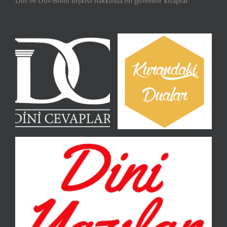
Din ve Din-Bilim İlişkisi hakkında en güvenilir kitaplar