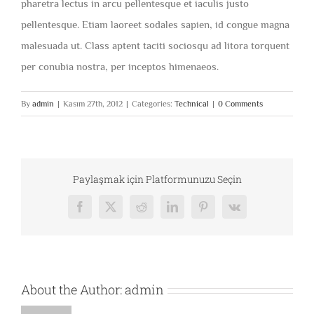
pharetra lectus in arcu pellentesque et iaculis justo
pellentesque. Etiam laoreet sodales sapien, id congue magna
malesuada ut. Class aptent taciti sociosqu ad litora torquent
per conubia nostra, per inceptos himenaeos.
By
admin
|
Kasım 27th, 2012
|
Categories:
Technical
|
0 Comments
Paylaşmak için Platformunuzu Seçin
Facebook
X
Reddit
LinkedIn
Pinterest
Vk
About the Author:
admin