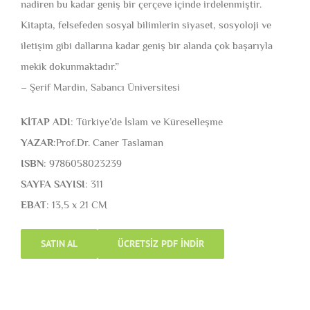
nadiren bu kadar geniş bir çerçeve içinde irdelenmiştir.
Kitapta, felsefeden sosyal bilimlerin siyaset, sosyoloji ve
iletişim gibi dallarına kadar geniş bir alanda çok başarıyla
mekik dokunmaktadır.”
– Şerif Mardin, Sabancı Üniversitesi
KİTAP ADI
: Türkiye’de İslam ve Küreselleşme
YAZAR
:Prof.Dr. Caner Taslaman
ISBN
: 9786058023239
SAYFA SAYISI
: 311
EBAT
: 13,5 x 21 CM
SATIN AL
ÜCRETSİZ PDF İNDİR