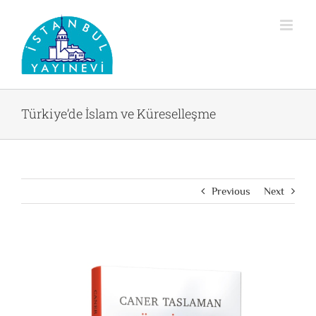
Skip
to
content
Türkiye’de İslam ve Küreselleşme
Previous
Next
View
Larger
Image