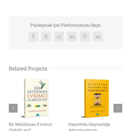
Paylaşmak için Platformunuzu Seçin
Facebook
X
Reddit
LinkedIn
Pinterest
Vk
Related Projects
Bir Müslüman Evrimci
Hayretten Hayranlığa
N
Olabilir mi?
Aforizmalarım
E