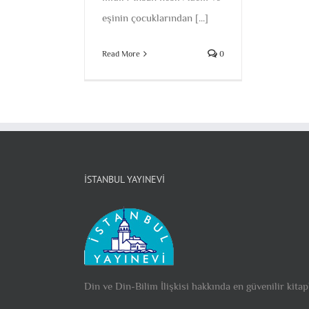
eşinin çocuklarından [...]
Read More
0
İSTANBUL YAYINEVI
Din ve Din-Bilim İlişkisi hakkında en güvenilir kitap