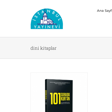
Skip
Ana Sayf
to
content
dini kitaplar
man’ın Yeni
 Soruda Kur’an