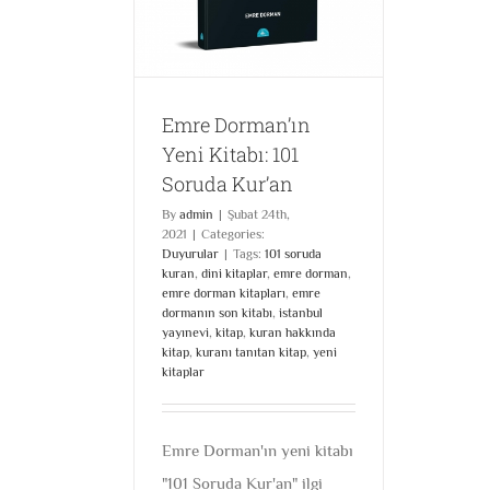
yurular
Emre Dorman’ın
Yeni Kitabı: 101
Soruda Kur’an
By
admin
|
Şubat 24th,
2021
|
Categories:
Duyurular
|
Tags:
101 soruda
kuran
,
dini kitaplar
,
emre dorman
,
emre dorman kitapları
,
emre
dormanın son kitabı
,
istanbul
yayınevi
,
kitap
,
kuran hakkında
kitap
,
kuranı tanıtan kitap
,
yeni
kitaplar
Emre Dorman'ın yeni kitabı
"101 Soruda Kur'an" ilgi