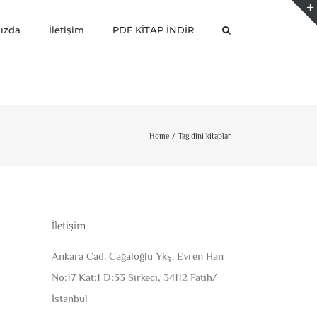
ızda
İletişim
PDF KİTAP İNDİR
Home
Tag:
dini kitaplar
İletişim
Ankara Cad. Cağaloğlu Ykş. Evren Han
No:17 Kat:1 D:33 Sirkeci, 34112 Fatih/
İstanbul