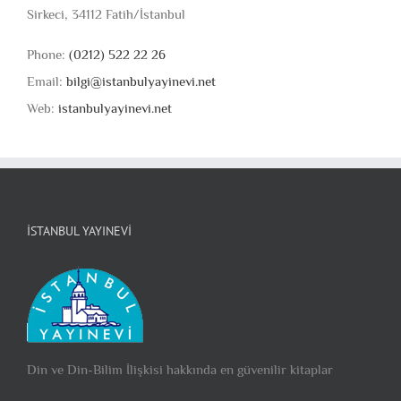
Sirkeci, 34112 Fatih/İstanbul
Phone:
(0212) 522 22 26
Email:
bilgi@istanbulyayinevi.net
Web:
istanbulyayinevi.net
İSTANBUL YAYINEVI
Din ve Din-Bilim İlişkisi hakkında en güvenilir kitaplar