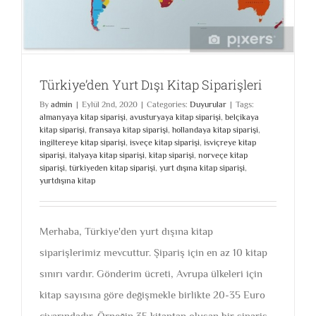
Türkiye’den Yurt Dışı Kitap Siparişleri
By
admin
|
Eylül 2nd, 2020
|
Categories:
Duyurular
|
Tags:
almanyaya kitap siparişi
,
avusturyaya kitap siparişi
,
belçikaya
kitap siparişi
,
fransaya kitap siparişi
,
hollandaya kitap siparişi
,
ingiltereye kitap siparişi
,
isveçe kitap siparişi
,
isviçreye kitap
siparişi
,
italyaya kitap siparişi
,
kitap siparişi
,
norveçe kitap
siparişi
,
türkiyeden kitap siparişi
,
yurt dışına kitap siparişi
,
yurtdışına kitap
Merhaba, Türkiye'den yurt dışına kitap
siparişlerimiz mevcuttur. Şipariş için en az 10 kitap
sınırı vardır. Gönderim ücreti, Avrupa ülkeleri için
kitap sayısına göre değişmekle birlikte 20-35 Euro
civarındadır. Örneğin 35 kitaptan oluşan bir sipariş,