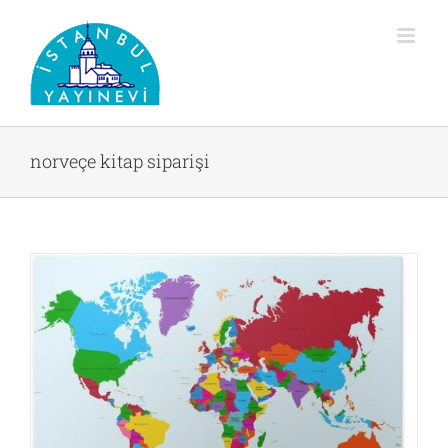
Skip
to
content
norveçe kitap siparişi