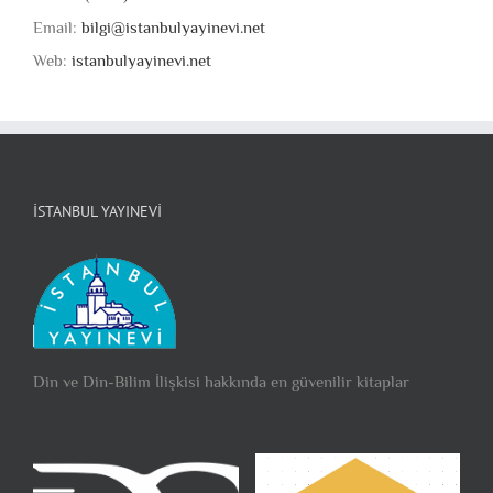
Email:
bilgi@istanbulyayinevi.net
Web:
istanbulyayinevi.net
İSTANBUL YAYINEVI
Din ve Din-Bilim İlişkisi hakkında en güvenilir kitaplar