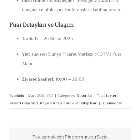
İmza Günleri & Söyleşiler:
Sevdiğiniz yazarlarla
tanışma ve ufuk açıcı konferanslara katılma fırsatı.
Fuar Detayları ve Ulaşım
Tarih:
17 – 26 Nisan 2026
Yer:
Kayseri Dünya Ticaret Merkezi (KDTM) Fuar
Alanı
Ziyaret Saatleri:
10:00 – 20:00
By
admin
|
Mart 25th, 2026
|
Categories:
Duyurular
|
Tags:
kayseri
,
kayseri kitap fuarı
,
Kayseri Kitap Fuarı 2026
,
kitap fuarı
|
0 Comments
Paylaşmak için Platformunuzu Seçin