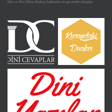
Din ve Din-Bilim İlişkisi hakkında en güvenilir kitaplar