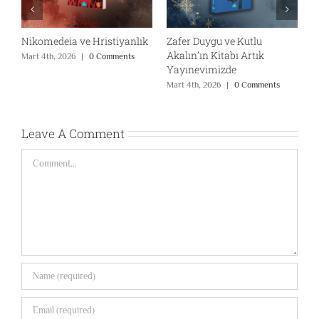
Nikomedeia ve Hristiyanlık
Zafer Duygu ve Kutlu
2
Akalın’ın Kitabı Artık
Mart 4th, 2026
|
0 Comments
M
Yayınevimizde
Mart 4th, 2026
|
0 Comments
Leave A Comment
Comment