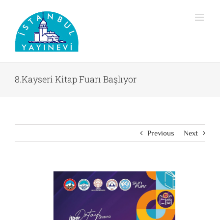
Skip
to
content
8.Kayseri Kitap Fuarı Başlıyor
Previous
Next
View
Larger
Image