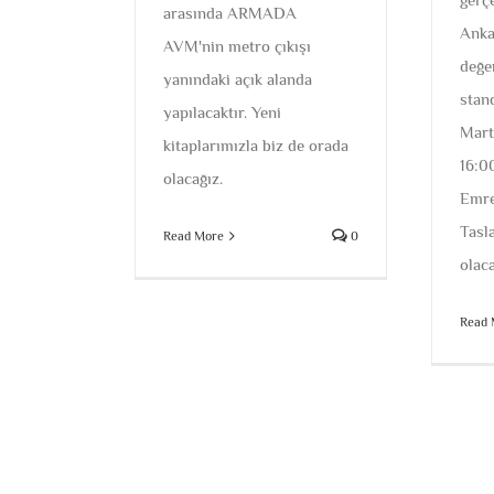
arasında ARMADA
Anka
AVM'nin metro çıkışı
değe
yanındaki açık alanda
stan
yapılacaktır. Yeni
Mart
kitaplarımızla biz de orada
16:0
olacağız.
Emre
Tasl
Read More
0
olaca
Read 