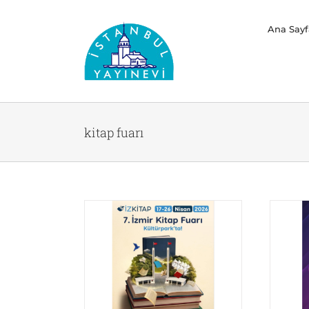
Skip
Ana Sayf
to
content
kitap fuarı
8.Kayseri Kitap Fuarı
ap Fuarı 2026
Başlıyor
yurular
Duyurular