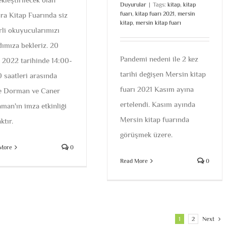
Duyurular
|
Tags:
kitap
,
kitap
fuarı
,
kitap fuarı 2021
,
mersin
ra Kitap Fuarında siz
kitap
,
mersin kitap fuarı
rli okuyucularımızı
dımıza bekleriz. 20
Pandemi nedeni ile 2 kez
 2022 tarihinde 14:00-
tarihi değişen Mersin kitap
0 saatleri arasında
fuarı 2021 Kasım ayına
 Dorman ve Caner
ertelendi. Kasım ayında
aman'ın imza etkinliği
Mersin kitap fuarında
ktır.
görüşmek üzere.
More
0
Read More
0
1
2
Next