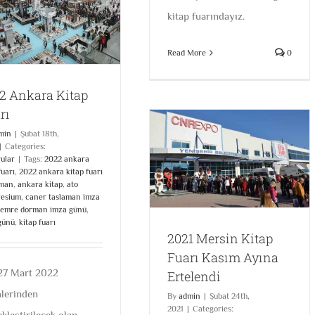
kitap fuarındayız.
Read More
0
2 Ankara Kitap
rı
min
|
Şubat 18th,
|
Categories:
2021 Mersin Kitap Fuarı
ular
|
Tags:
2022 ankara
fuarı
,
2022 ankara kitap fuarı
Kasım Ayına Ertelendi
aman
,
ankara kitap
,
ato
Duyurular
esium
,
caner taslaman imza
emre dorman imza günü
,
günü
,
kitap fuarı
2021 Mersin Kitap
Fuarı Kasım Ayına
 27 Mart 2022
Ertelendi
hlerinden
By
admin
|
Şubat 24th,
2021
|
Categories:
kleştirilecek olan