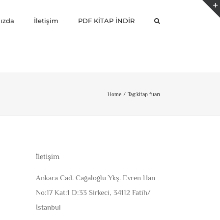
ızda
İletişim
PDF KİTAP İNDİR
Home
Tag:
kitap fuarı
İletişim
Ankara Cad. Cağaloğlu Ykş. Evren Han
No:17 Kat:1 D:33 Sirkeci, 34112 Fatih/
İstanbul