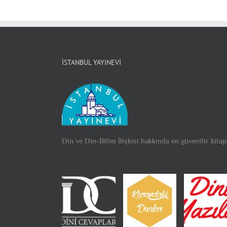
İSTANBUL YAYINEVI
Din ve Din-Bilim İlişkisi hakkında en güvenilir kitap