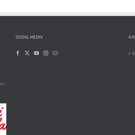
SOSYAL MEDYA
KA
D
lar