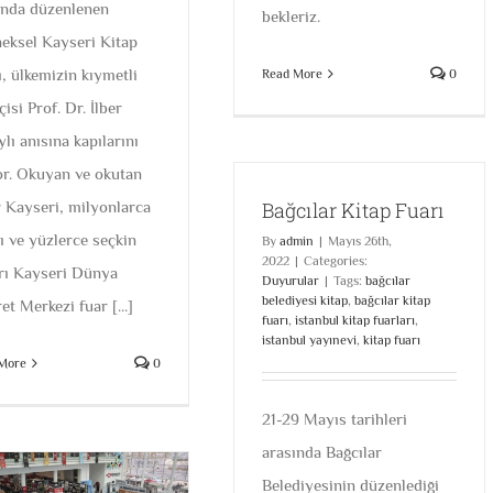
ında düzenlenen
bekleriz.
neksel Kayseri Kitap
ı, ülkemizin kıymetli
Read More
0
çisi Prof. Dr. İlber
lı anısına kapılarını
or. Okuyan ve okutan
Bağcılar Kitap Fuarı
r Kayseri, milyonlarca
ı ve yüzlerce seçkin
By
admin
|
Mayıs 26th,
2022
|
Categories:
rı Kayseri Dünya
Duyurular
|
Tags:
bağcılar
belediyesi kitap
,
bağcılar kitap
et Merkezi fuar [...]
fuarı
,
istanbul kitap fuarları
,
istanbul yayınevi
,
kitap fuarı
More
0
21-29 Mayıs tarihleri
arasında Bağcılar
Belediyesinin düzenlediği