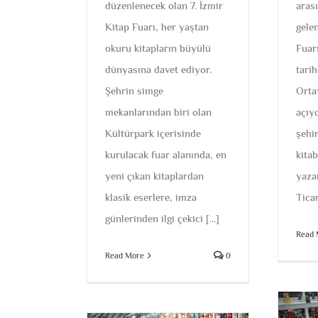
düzenlenecek olan 7. İzmir
aras
Kitap Fuarı, her yaştan
gele
okuru kitapların büyülü
Fuar
dünyasına davet ediyor.
tarih
Şehrin simge
Ortay
mekanlarından biri olan
açıy
Kültürpark içerisinde
şehi
kurulacak fuar alanında, en
kitab
yeni çıkan kitaplardan
yaza
klasik eserlere, imza
Ticar
günlerinden ilgi çekici [...]
Read 
Read More
0