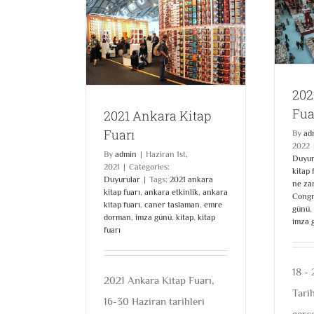
2022 Ankara Kitap Fuarı
Duyurular
a Kitap Fuarı
yurular
202
Fua
2021 Ankara Kitap
Fuarı
By
ad
2022
By
admin
|
Haziran 1st,
Duyur
2021
|
Categories:
kitap 
Duyurular
|
Tags:
2021 ankara
ne z
kitap fuarı
,
ankara etkinlik
,
ankara
Congr
kitap fuarı
,
caner taslaman
,
emre
günü
,
dorman
,
imza günü
,
kitap
,
kitap
imza 
fuarı
18 -
2021 Ankara Kitap Fuarı,
Tari
16-30 Haziran tarihleri
gerçe