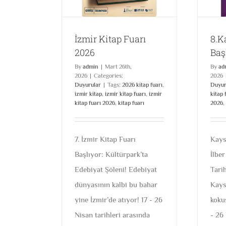
İzmir Kitap Fuarı
8.K
2026
Baş
By
admin
|
Mart 26th,
By
ad
2026
|
Categories:
2026
Duyurular
|
Tags:
2026 kitap fuarı
,
Duyur
izmir kitap
,
izmir kitap fuarı
,
izmir
kitap 
kitap fuarı 2026
,
kitap fuarı
2026
,
7. İzmir Kitap Fuarı
Kays
Başlıyor: Kültürpark’ta
İlber
Edebiyat Şöleni! Edebiyat
Tari
dünyasının kalbi bu bahar
Kays
yine İzmir’de atıyor! 17 - 26
kokus
Nisan tarihleri arasında
- 26