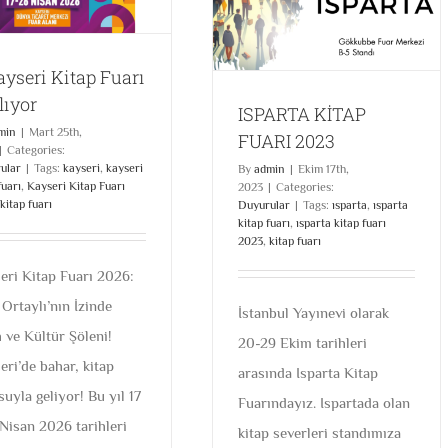
ayseri Kitap Fuarı
lıyor
ISPARTA KİTAP
min
|
Mart 25th,
FUARI 2023
|
Categories:
ular
|
Tags:
kayseri
,
kayseri
By
admin
|
Ekim 17th,
fuarı
,
Kayseri Kitap Fuarı
2023
|
Categories:
kitap fuarı
Duyurular
|
Tags:
ısparta
,
ısparta
kitap fuarı
,
ısparta kitap fuarı
2023
,
kitap fuarı
eri Kitap Fuarı 2026:
 Ortaylı’nın İzinde
İstanbul Yayınevi olarak
h ve Kültür Şöleni!
20-29 Ekim tarihleri
eri’de bahar, kitap
arasında Isparta Kitap
uyla geliyor! Bu yıl 17
Fuarındayız. Ispartada olan
 Nisan 2026 tarihleri
kitap severleri standımıza