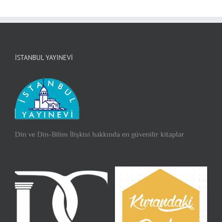
İSTANBUL YAYINEVI
Din ve Din-Bilim İlişkisi hakkında en güvenilir kitaplar