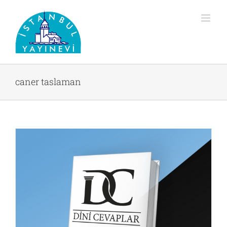
Skip
to
content
caner taslaman