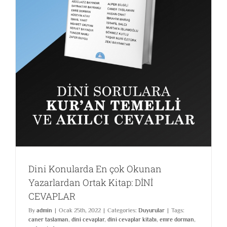
k
Dini Konularda En çok Okunan
Yazarlardan Ortak Kitap: DİNİ
CEVAPLAR
By
admin
|
Ocak 25th, 2022
|
Categories:
Duyurular
|
Tags:
caner taslaman
,
dini cevaplar
,
dini cevaplar kitabı
,
emre dorman
,